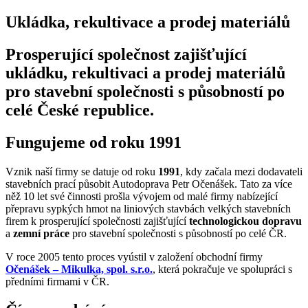
Ukládka, rekultivace a prodej materiálů
Prosperující společnost zajišťující
ukládku, rekultivaci a prodej materiálů
pro stavební společnosti s působností po
celé České republice.
Fungujeme od roku 1991
Vznik naší firmy se datuje od roku
1991
, kdy začala mezi dodavateli
stavebních prací působit Autodoprava Petr Očenášek. Tato za více
něž 10 let své činnosti prošla vývojem od malé firmy nabízející
přepravu sypkých hmot na liniových stavbách velkých stavebních
firem k prosperující společnosti zajišťující
technologickou dopravu
a
zemní práce
pro stavební společnosti s působností po celé ČR.
V roce 2005 tento proces vyústil v založení obchodní firmy
Očenášek – Mikulka, spol. s.r.o.
, která pokračuje ve spolupráci s
předními firmami v ČR.